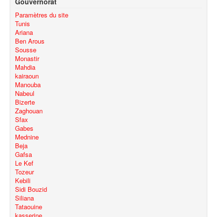
Gouvernorat
Paramètres du site
Tunis
Ariana
Ben Arous
Sousse
Monastir
Mahdia
kairaoun
Manouba
Nabeul
Bizerte
Zaghouan
Sfax
Gabes
Mednine
Beja
Gafsa
Le Kef
Tozeur
Kebili
Sidi Bouzid
Siliana
Tataouine
kasserine