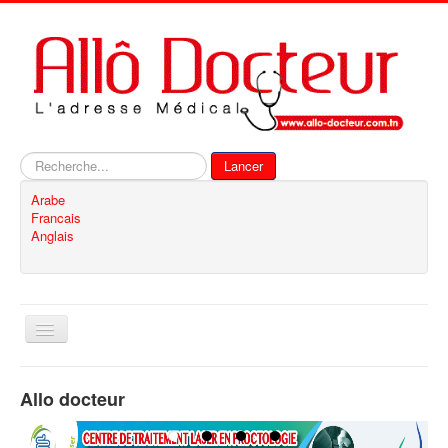
Rechercher
Lancer
Arabe
Francais
Anglais
Basculer
la
navigation
Accueil
Allo docteur
Inscription
Contact