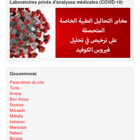
Laboratoires privés d'analyses médicales (COVID-19)
Gouvernorat
Paramètres du site
Tunis
Ariana
Ben Arous
Sousse
Monastir
Mahdia
kairaoun
Manouba
Nabeul
Bizerte