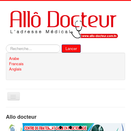
Rechercher
Lancer
Arabe
Francais
Anglais
Basculer
la
navigation
Accueil
Allo docteur
Inscription
Contact