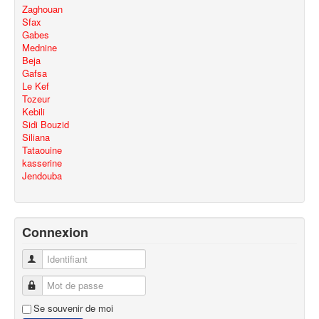
Zaghouan
Sfax
Gabes
Mednine
Beja
Gafsa
Le Kef
Tozeur
Kebili
Sidi Bouzid
Siliana
Tataouine
kasserine
Jendouba
Connexion
Identifiant
Mot de passe
Se souvenir de moi