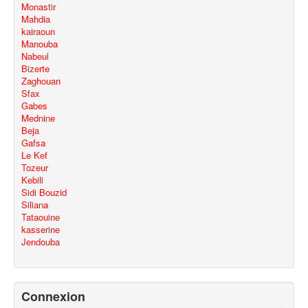
Monastir
Mahdia
kairaoun
Manouba
Nabeul
Bizerte
Zaghouan
Sfax
Gabes
Mednine
Beja
Gafsa
Le Kef
Tozeur
Kebili
Sidi Bouzid
Siliana
Tataouine
kasserine
Jendouba
Connexion