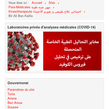
Vous êtes ici :
Accueil
Sfax
Para-Médicales مهن شبه طبية
Kinesitherapeute اخصائي علاج طبيعي و تقويم الاعضاء
Bir Ali Ben Kalifa
Laboratoires privés d'analyses médicales (COVID-19)
Gouvernorat
Paramètres du site
Tunis
Ariana
Ben Arous
Sousse