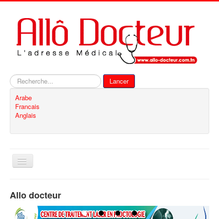
Rechercher
Lancer
Arabe
Francais
Anglais
Basculer
la
navigation
Accueil
Allo docteur
Inscription
Contact