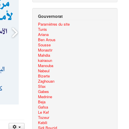
Gouvernorat
Paramètres du site
Tunis
Ariana
Ben Arous
Sousse
Monastir
Mahdia
kairaoun
Manouba
Nabeul
Bizerte
Zaghouan
Sfax
Gabes
Mednine
Beja
Gafsa
Le Kef
Tozeur
Kebili
Sidi Bouzid