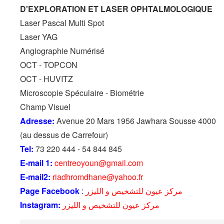
D'EXPLORATION ET LASER OPHTALMOLOGIQUE
Laser Pascal Multi Spot
Laser YAG
Angiographie Numérisé
OCT - TOPCON
OCT - HUVITZ
Microscopie Spéculaire - Biométrie
Champ Visuel
Adresse:
Avenue 20 Mars 1956 Jawhara Sousse 4000
(au dessus de Carrefour)
Tel:
73 220 444 - 54 844 845
E-mail 1:
centreoyoun@gmail.com
E-mail2:
riadhromdhane@yahoo.fr
Page Facebook
:
مركز عيون للتشخيص و الليزر
Instagram:
مركز عيون للتشخيص و الليزر