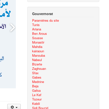
Gouvernorat
Paramètres du site
Tunis
Ariana
Ben Arous
Sousse
Monastir
Mahdia
kairaoun
Manouba
Nabeul
Bizerte
Zaghouan
Sfax
Gabes
Mednine
Beja
Gafsa
Le Kef
Tozeur
Kebili
Sidi Bouzid