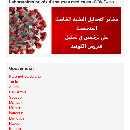
Laboratoires privés d'analyses médicales (COVID-19)
Gouvernorat
Paramètres du site
Tunis
Ariana
Ben Arous
Sousse
Monastir
Mahdia
kairaoun
Manouba
Nabeul
Bizerte