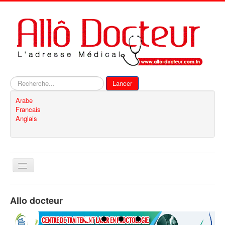
Rechercher
Lancer
Arabe
Francais
Anglais
Basculer
la
navigation
Accueil
Allo docteur
Inscription
Contact