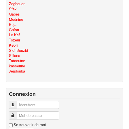
Zaghouan
Sfax
Gabes
Mednine
Beja
Gafsa
Le Kef
Tozeur
Kebili
Sidi Bouzid
Siliana
Tataouine
kasserine
Jendouba
Connexion
Identifiant
Mot de passe
Se souvenir de moi