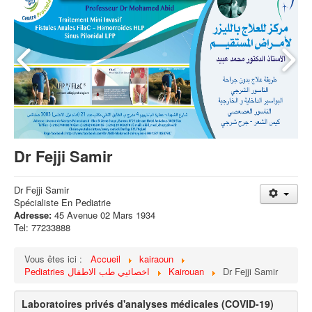
Dr Fejji Samir
Dr Fejji Samir
Spécialiste En Pediatrie
Adresse:
45 Avenue 02 Mars 1934
Tel: 77233888
Vous êtes ici :
Accueil
kairaoun
Pediatries اخصائيي طب الاطفال
Kairouan
Dr Fejji Samir
Laboratoires privés d'analyses médicales (COVID-19)