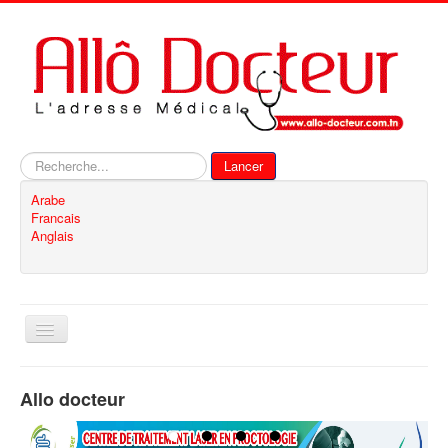
Rechercher
Lancer
Arabe
Francais
Anglais
Basculer
la
navigation
Accueil
Allo docteur
Inscription
Contact