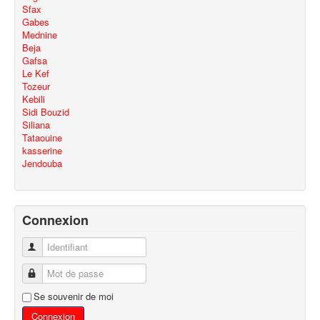
Sfax
Gabes
Mednine
Beja
Gafsa
Le Kef
Tozeur
Kebili
Sidi Bouzid
Siliana
Tataouine
kasserine
Jendouba
Connexion
Identifiant
Mot de passe
Se souvenir de moi
Connexion