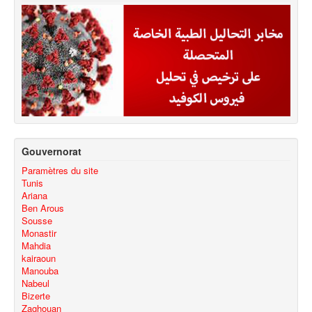
Gouvernorat
Paramètres du site
Tunis
Ariana
Ben Arous
Sousse
Monastir
Mahdia
kairaoun
Manouba
Nabeul
Bizerte
Zaghouan