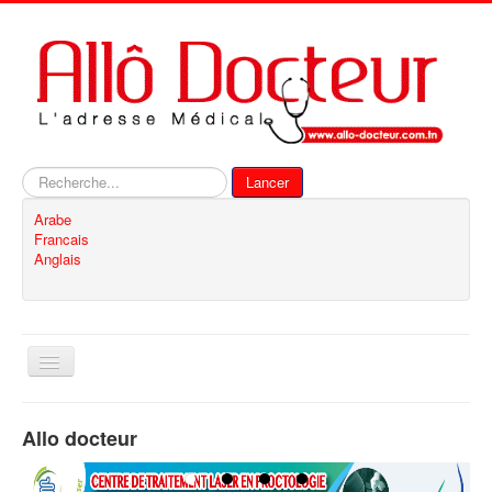
Rechercher
Lancer
Arabe
Francais
Anglais
Basculer
la
navigation
Accueil
Allo docteur
Inscription
Contact