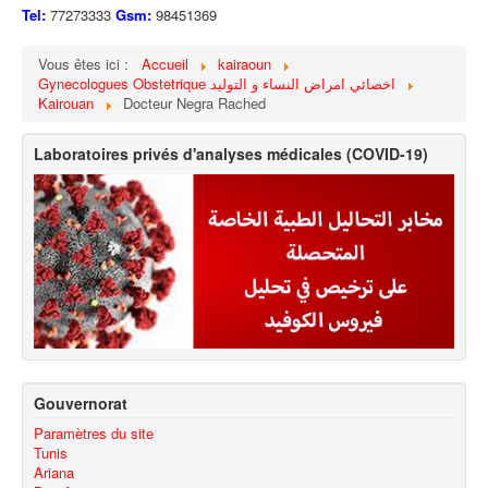
Tel:
77273333
Gsm:
98451369
Vous êtes ici :
Accueil
kairaoun
Gynecologues Obstetrique اخصائي امراض النساء و التوليد
Kairouan
Docteur Negra Rached
Laboratoires privés d'analyses médicales (COVID-19)
Gouvernorat
Paramètres du site
Tunis
Ariana