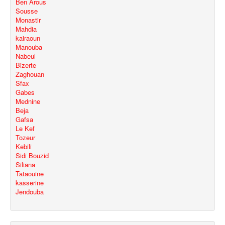
Ben Arous
Sousse
Monastir
Mahdia
kairaoun
Manouba
Nabeul
Bizerte
Zaghouan
Sfax
Gabes
Mednine
Beja
Gafsa
Le Kef
Tozeur
Kebili
Sidi Bouzid
Siliana
Tataouine
kasserine
Jendouba