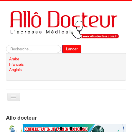
Rechercher
Lancer
Arabe
Francais
Anglais
Basculer
la
navigation
Accueil
Allo docteur
Inscription
Contact