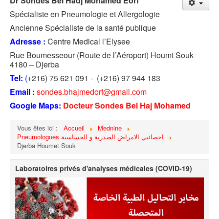
D
r Sondes Bel Hadj Mohamed Eorf
Spécialiste en Pneumologie et Allergologie
Ancienne Spécialiste de la santé publique
Adresse :
Centre Medical l’Elysee
Rue Boumesseour (Route de l’Aéroport) Houmt Souk
4180 – Djerba
Tel:
(
+216) 75 621 091 - (+216) 97 944 183
Email :
sondes.bhajmedorf@gmail.com
Google Maps:
Docteur Sondes Bel Haj Mohamed
Vous êtes ici :
Accueil
Mednine
Pneumologues اخصائيي الامراض الصدرية و الحساسية
Djerba Houmet Souk
Laboratoires privés d'analyses médicales (COVID-19)