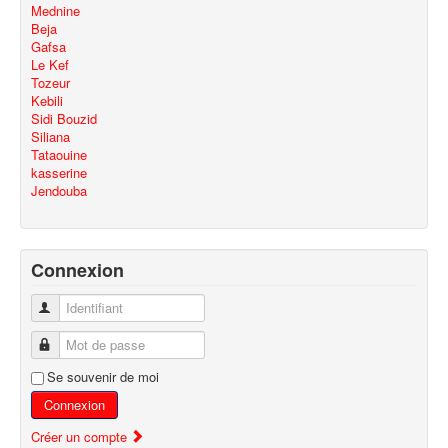
Mednine
Beja
Gafsa
Le Kef
Tozeur
Kebili
Sidi Bouzid
Siliana
Tataouine
kasserine
Jendouba
Connexion
Identifiant
Mot de passe
Se souvenir de moi
Connexion
Créer un compte