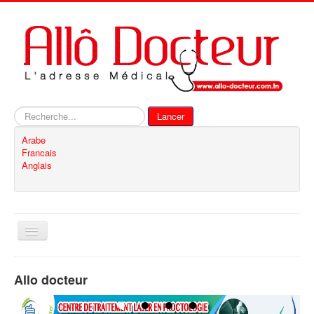
Rechercher
Lancer
Arabe
Francais
Anglais
Basculer
la
navigation
Accueil
Allo docteur
Inscription
Contact