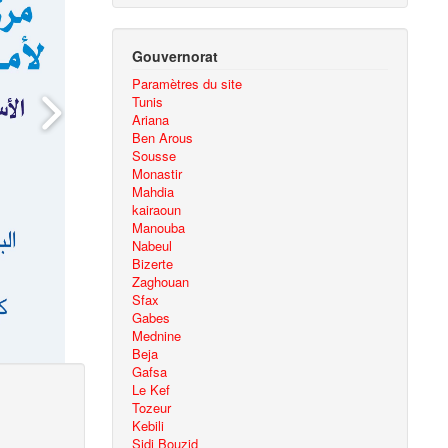
Gouvernorat
Paramètres du site
Tunis
Ariana
Ben Arous
Sousse
Monastir
Mahdia
kairaoun
Manouba
Nabeul
Bizerte
Zaghouan
Sfax
Gabes
Mednine
Beja
Gafsa
Le Kef
Tozeur
Kebili
Sidi Bouzid