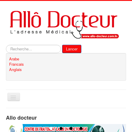
Rechercher
Lancer
Arabe
Francais
Anglais
Basculer
la
navigation
Accueil
Allo docteur
Inscription
Contact