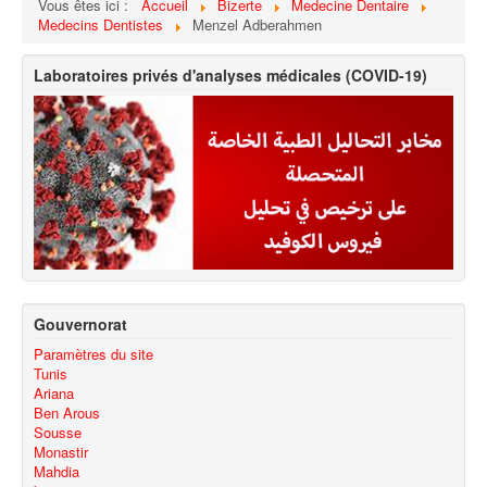
Vous êtes ici :
Accueil
Bizerte
Medecine Dentaire
Medecins Dentistes
Menzel Adberahmen
Laboratoires privés d'analyses médicales (COVID-19)
Gouvernorat
Paramètres du site
Tunis
Ariana
Ben Arous
Sousse
Monastir
Mahdia