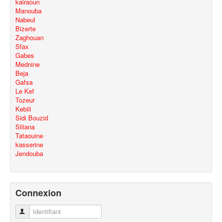
kairaoun
Manouba
Nabeul
Bizerte
Zaghouan
Sfax
Gabes
Mednine
Beja
Gafsa
Le Kef
Tozeur
Kebili
Sidi Bouzid
Siliana
Tataouine
kasserine
Jendouba
Connexion
Identifiant