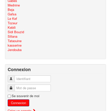
Gabes
Mednine
Beja
Gafsa
Le Kef
Tozeur
Kebili
Sidi Bouzid
Siliana
Tataouine
kasserine
Jendouba
Connexion
Identifiant
Mot de passe
Se souvenir de moi
Connexion
Créer un compte