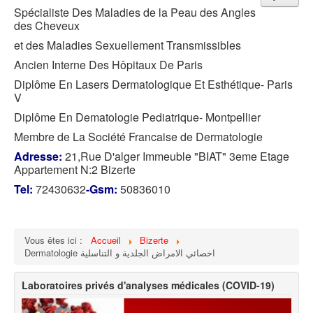
Spécialiste Des Maladies de la Peau des Angles
des Cheveux
et des Maladies Sexuellement Transmissibles
Ancien Interne Des Hôpitaux De Paris
Diplôme En Lasers Dermatologique Et Esthétique- Paris
V
Diplôme En Dematologie Pediatrique- Montpellier
Membre de La Société Francaise de Dermatologie
Adresse:
21,Rue D'alger Immeuble "BIAT" 3eme Etage
Appartement N:2 Bizerte
Tel:
72430632
-Gsm:
50836010
Vous êtes ici :
Accueil
Bizerte
Dermatologie اخصائي الامراض الجلدية و التناسلية
Laboratoires privés d'analyses médicales (COVID-19)