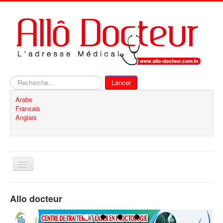
Rechercher
Lancer
Arabe
Francais
Anglais
Basculer
la
navigation
Accueil
Allo docteur
Inscription
Contact