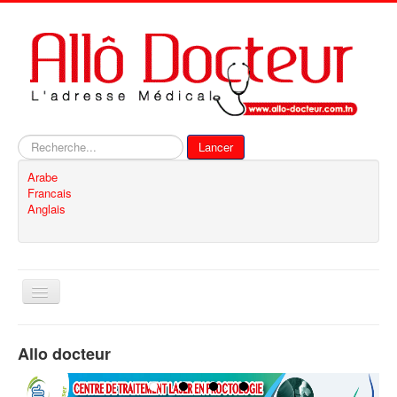
Rechercher
Lancer
Arabe
Francais
Anglais
Basculer
la
navigation
Accueil
Allo docteur
Inscription
Contact