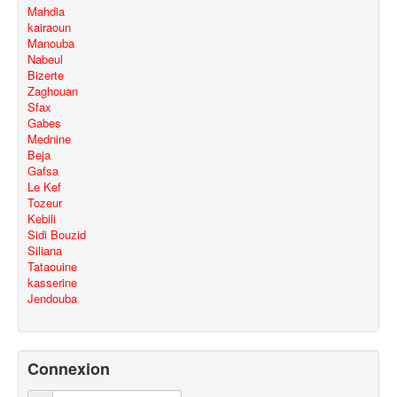
Mahdia
kairaoun
Manouba
Nabeul
Bizerte
Zaghouan
Sfax
Gabes
Mednine
Beja
Gafsa
Le Kef
Tozeur
Kebili
Sidi Bouzid
Siliana
Tataouine
kasserine
Jendouba
Connexion