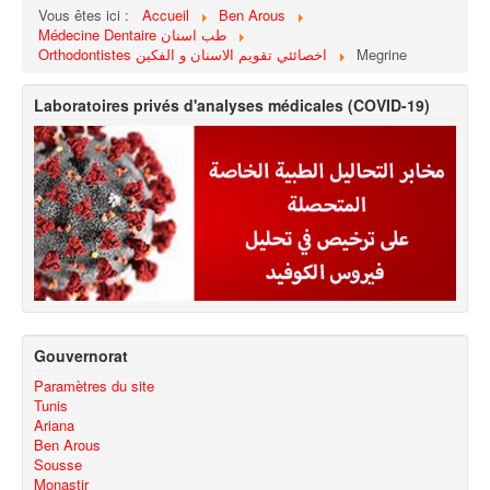
Vous êtes ici :
Accueil
Ben Arous
Médecine Dentaire طب اسنان
Orthodontistes اخصائئي تقويم الاسنان و الفكين
Megrine
Laboratoires privés d'analyses médicales (COVID-19)
Gouvernorat
Paramètres du site
Tunis
Ariana
Ben Arous
Sousse
Monastir