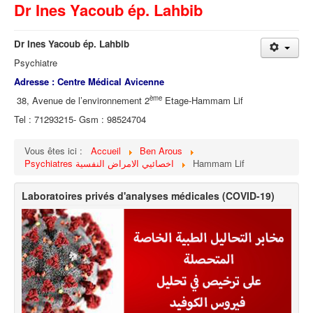
Dr Ines Yacoub ép. Lahbib
Dr Ines Yacoub ép. Lahbib
Psychiatre
Adresse : Centre Médical Avicenne
ème
38, Avenue de l’environnement 2
Etage-Hammam Lif
Tel : 71293215- Gsm : 98524704
Vous êtes ici :
Accueil
Ben Arous
Psychiatres اخصائيي الامراض النفسية
Hammam Lif
Laboratoires privés d'analyses médicales (COVID-19)