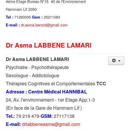
4éme Etage Bureau N°15 40 de l'Environement
Hammam Lif 2050
Tel :
71293006
Gsm :
25211083
E-mail :
dr.asma.benzid@gmail.com
Dr Asma LABBENE LAMARI
Dr Asma LABBENE LAMARI
Psychiatre - Psychothérapeute
Sexologue - Addictologue
Thérapies Cognitives et Comportementales
TCC
Adresse : Centre Médical HANNIBAL
24, Av. l'environnement - 1er Etage App.1-3
(En face de la Gare de Hammam Lif )
Tel.:
79 219 479-
GSM:
27117138
E-mail:
drlabbeneasma@gmail.com