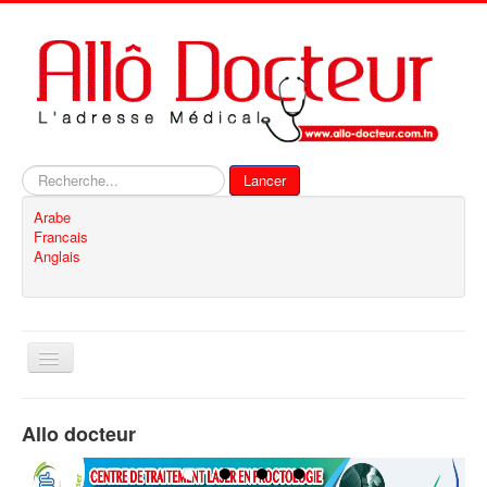
Rechercher
Lancer
Arabe
Francais
Anglais
Basculer
la
navigation
Accueil
Allo docteur
Inscription
Contact