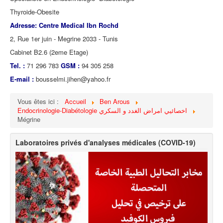
Thyroide-Obesite
Adresse: Centre Medical Ibn Rochd
2, Rue 1er juin - Megrine 2033 - Tunis
Cabinet B2.6 (2eme Etage)
Tel. :
71 296 783
GSM :
94 305 258
E-mail :
bousselmi.jihen@yahoo.fr
Vous êtes ici :
Accueil
Ben Arous
Endocrinologie-Diabétologie اخصائيي امراض الغدد و السكري
Mégrine
Laboratoires privés d'analyses médicales (COVID-19)