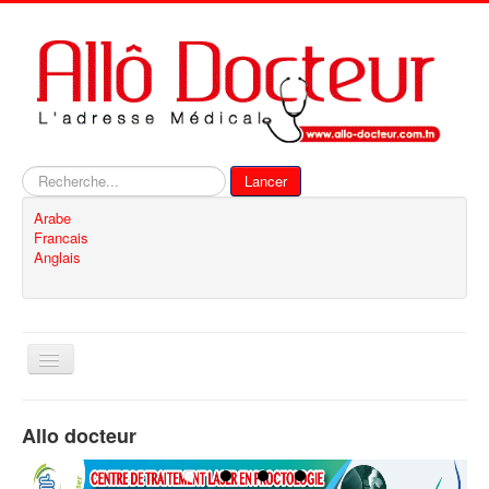
Rechercher
Lancer
Arabe
Francais
Anglais
Basculer
la
navigation
Accueil
Allo docteur
Inscription
Contact