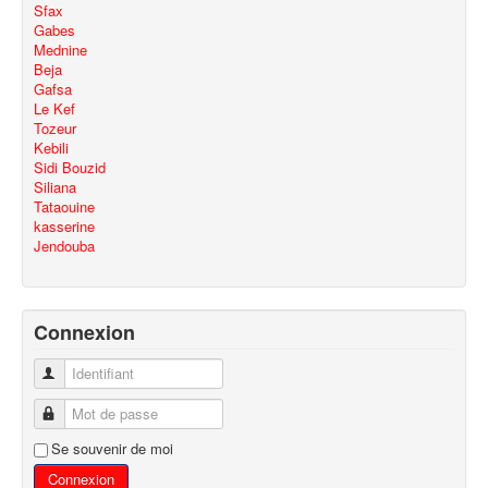
Sfax
Gabes
Mednine
Beja
Gafsa
Le Kef
Tozeur
Kebili
Sidi Bouzid
Siliana
Tataouine
kasserine
Jendouba
Connexion
Identifiant
Mot de passe
Se souvenir de moi
Connexion