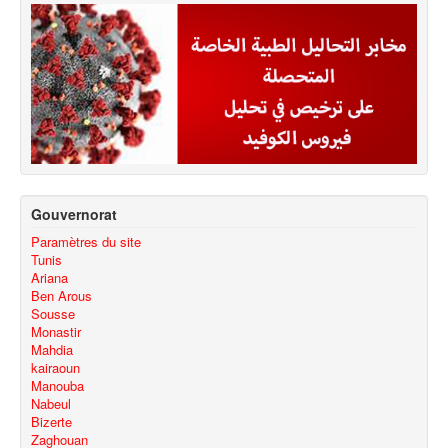
Gouvernorat
Paramètres du site
Tunis
Ariana
Ben Arous
Sousse
Monastir
Mahdia
kairaoun
Manouba
Nabeul
Bizerte
Zaghouan