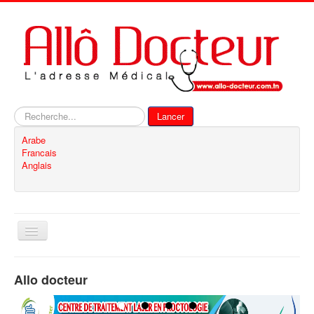
Rechercher
Lancer
Arabe
Francais
Anglais
Basculer
la
navigation
Accueil
Allo docteur
Inscription
Contact