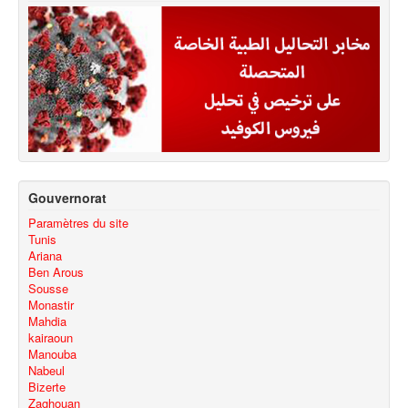
Gouvernorat
Paramètres du site
Tunis
Ariana
Ben Arous
Sousse
Monastir
Mahdia
kairaoun
Manouba
Nabeul
Bizerte
Zaghouan