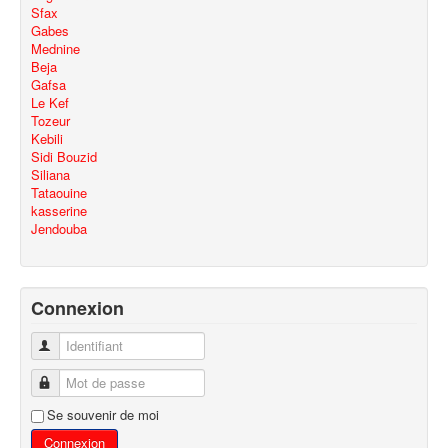
Sfax
Gabes
Mednine
Beja
Gafsa
Le Kef
Tozeur
Kebili
Sidi Bouzid
Siliana
Tataouine
kasserine
Jendouba
Connexion
Identifiant
Mot de passe
Se souvenir de moi
Connexion