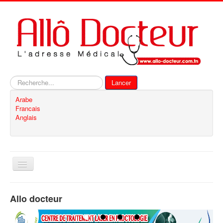
Rechercher
Lancer
Arabe
Francais
Anglais
Basculer
la
navigation
Accueil
Allo docteur
Inscription
Contact