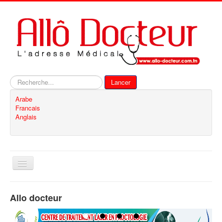
Rechercher
Lancer
Arabe
Francais
Anglais
Basculer
la
navigation
Accueil
Allo docteur
Inscription
Contact