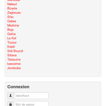
Nabeul
Bizerte
Zaghouan
Sfax
Gabes
Mednine
Beja
Gafsa
Le Kef
Tozeur
Kebili
Sidi Bouzid
Siliana
Tataouine
kasserine
Jendouba
Connexion
Identifiant
Mot de passe